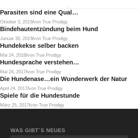
Parasiten sind eine Qual…
Oktober 3, 2019
/
von True Prodigy
Bindehautentzündung beim Hund
Januar 30, 2019
/
von True Prodigy
Hundekekse selber backen
Mai 24, 2018
/
von True Prodigy
Hundesprache verstehen…
Mai 24, 2017
/
von True Prodigy
Die Hundenase…ein Wunderwerk der Natur
April 24, 2017
/
von True Prodigy
Spiele für die Hundestunde
März 25, 2017
/
von True Prodigy
WAS GIBT´S NEUES