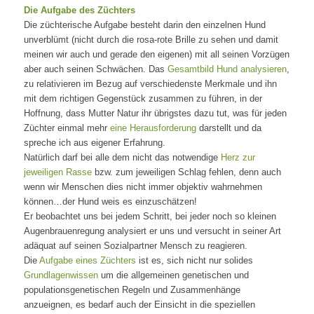
Die Aufgabe des Züchters
Die züchterische Aufgabe besteht darin den einzelnen Hund
unverblümt (nicht durch die rosa-rote Brille zu sehen und damit
meinen wir auch und gerade den eigenen) mit all seinen Vorzügen
aber auch seinen Schwächen. Das
Gesamtbild Hund analysieren
,
zu relativieren im Bezug auf verschiedenste Merkmale und ihn
mit dem richtigen Gegenstück zusammen zu führen, in der
Hoffnung, dass Mutter Natur ihr übrigstes dazu tut, was für jeden
Züchter einmal mehr
eine Herausforderung
darstellt und da
spreche ich aus eigener Erfahrung.
Natürlich darf bei alle dem nicht das notwendige
Herz zur
jeweiligen Rasse
bzw. zum jeweiligen Schlag fehlen, denn auch
wenn wir Menschen dies nicht immer objektiv wahrnehmen
können…der Hund weis es einzuschätzen!
Er beobachtet uns bei jedem Schritt, bei jeder noch so kleinen
Augenbrauenregung analysiert er uns und versucht in seiner Art
adäquat auf seinen Sozialpartner Mensch zu reagieren.
Die
Aufgabe eines Züchters
ist es, sich nicht nur solides
Grundlagenwissen
um die allgemeinen genetischen und
populationsgenetischen Regeln und Zusammenhänge
anzueignen, es bedarf auch der Einsicht in die speziellen