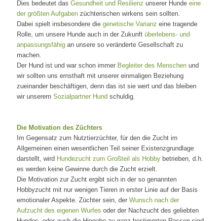
Dies bedeutet das
Gesundheit und Resilienz
unserer Hunde
eine
der größten Aufgaben
züchterischen wirkens sein sollten.
Dabei spielt insbesondere die
genetische Varianz
eine tragende
Rolle, um unsere Hunde auch in der Zukunft
überlebens- und
anpassungsfähig
an unsere so veränderte Gesellschaft zu
machen.
Der Hund ist und war schon immer
Begleiter des Menschen
und
wir sollten uns ernsthaft mit unserer einmaligen Beziehung
zueinander beschäftigen, denn das ist sie wert und das bleiben
wir unserem
Sozialpartner Hund
schuldig.
Die Motivation des Züchters
Im Gegensatz zum Nutztierzüchter, für den die Zucht im
Allgemeinen einen wesentlichen Teil seiner Existenzgrundlage
darstellt, wird
Hundezucht zum Großteil als Hobby
betrieben, d.h.
es werden keine Gewinne durch die Zucht erzielt.
Die Motivation zur Zucht ergibt sich in der so genannten
Hobbyzucht mit nur wenigen Tieren in erster Linie auf der Basis
emotionaler Aspekte. Züchter sein, der
Wunsch nach der
Aufzucht des eigenen Wurfes
oder der Nachzucht des geliebten
Hundes, oder auch die Hingabe zu ganz bestimmten Rassen sind