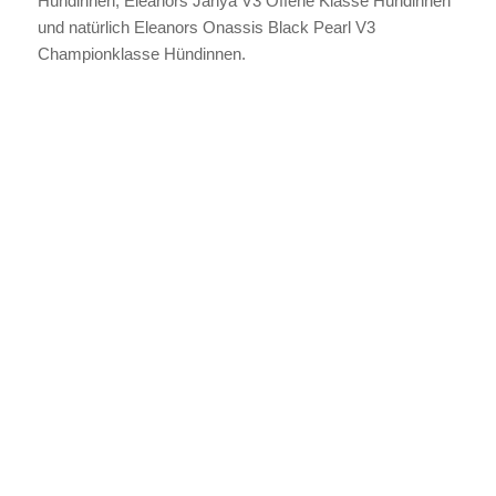
Hündinnen, Eleanors Janya V3 Offene Klasse Hündinnen
und natürlich Eleanors Onassis Black Pearl V3
Championklasse Hündinnen.